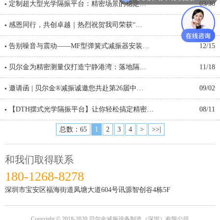
定制超大型光学隔振平台：精密场景的稳定…
03/30
感恩同行，共创卓越｜热烈祝贺我司荣获“…
01/27
告别噪音与震动——MF型弹簧式减振器安装…
12/15
贝尔金为精密测量仪打造宁静港湾：落地隔…
11/18
邀请函 | 贝尔金®减振诚邀您共赴第26届中…
09/02
【DTH摆式光学隔振平台】让你轻松搞定精密…
08/11
总数：65
1
2
3
4
>
>>|
和我们取得联系
180-1268-8278
深圳市宝安区福海街道凤塘大道604号讯源智创谷4栋5F
Copyright © 2018-2020 贝尔金减振设备制造（深圳）有限公司